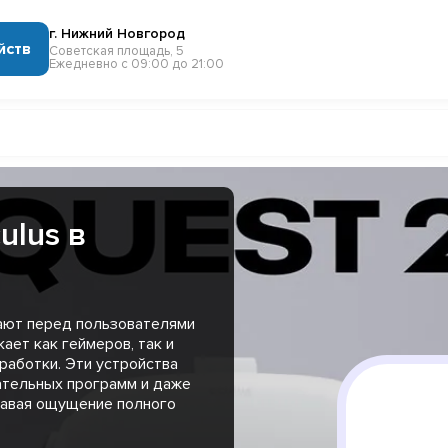
г. Нижний Новгород
йств
Советская площадь, 5
Ежедневно с 09:00 до 21:00
ulus в
ают перед пользователями
ает как геймеров, так и
работки. Эти устройства
ательных программ и даже
давая ощущение полного