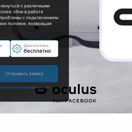
олкнуться с различными
плея, сбои в работе
 проблемы с подключением.
ких поломок, возвращая
а:
Диагностика:
бесплатно
итикой конфиденциальности