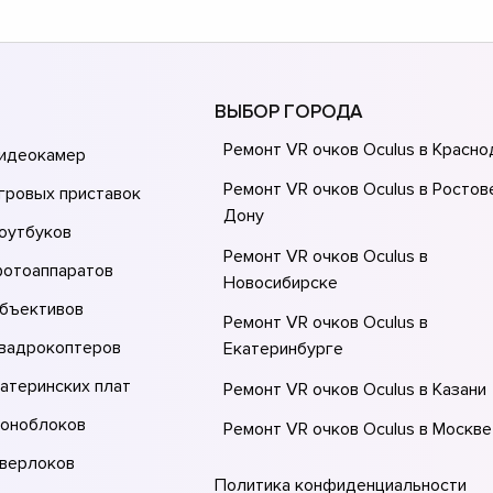
ВЫБОР ГОРОДА
Ремонт VR очков Oculus в Красн
видеокамер
Ремонт VR очков Oculus в Ростов
гровых приставок
Донy
оутбуков
Ремонт VR очков Oculus в
фотоаппаратов
Новосибирске
объективов
Ремонт VR очков Oculus в
квадрокоптеров
Екатеринбурге
атеринских плат
Ремонт VR очков Oculus в Казани
моноблоков
Ремонт VR очков Oculus в Москве
оверлоков
Ремонт VR очков Oculus в Санкт-
Политика конфиденциальности