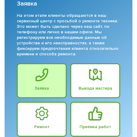
Заявка
На этом этапе клиенты обращаются в наш
сервисный центр с просьбой о ремонте техники.
Это может быть сделано через наш сайт, по
телефону или лично в нашем офисе. Мы
регистрируем все необходимые данные об
устройстве и его неисправностях, а также
фиксируем предпочтения клиента относительно
времени и способа ремонта.
Заявка
Выезда мастера
Ремонт
Приёмка работ