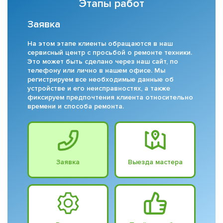
Этапы работ
Заявка
На этом этапе клиенты обращаются в наш
сервисный центр с просьбой о ремонте техники.
Это может быть сделано через наш сайт, по
телефону или лично в нашем офисе. Мы
регистрируем все необходимые данные об
устройстве и его неисправностях, а также
фиксируем предпочтения клиента относительно
времени и способа ремонта.
Заявка
Выезда мастера