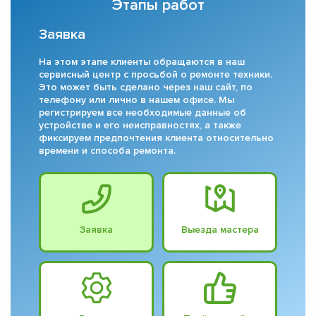
Этапы работ
Заявка
На этом этапе клиенты обращаются в наш
сервисный центр с просьбой о ремонте техники.
Это может быть сделано через наш сайт, по
телефону или лично в нашем офисе. Мы
регистрируем все необходимые данные об
устройстве и его неисправностях, а также
фиксируем предпочтения клиента относительно
времени и способа ремонта.
Заявка
Выезда мастера