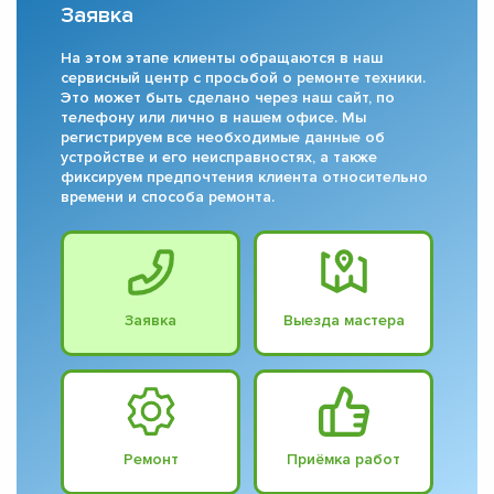
Заявка
На этом этапе клиенты обращаются в наш
сервисный центр с просьбой о ремонте техники.
Это может быть сделано через наш сайт, по
телефону или лично в нашем офисе. Мы
регистрируем все необходимые данные об
устройстве и его неисправностях, а также
фиксируем предпочтения клиента относительно
времени и способа ремонта.
Заявка
Выезда мастера
Ремонт
Приёмка работ