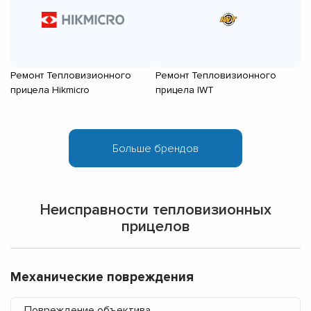
Ремонт Тепловизионного
Ремонт Тепловизионного
Р
прицела Hikmicro
прицела IWT
п
Неисправности тепловизионных
прицелов
Механические повреждения
Повреждение объектива