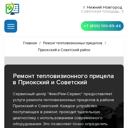
г. Нижний Новгород
Советская площадь, 5
+7 (800) 100-89-44
Главная
/
Ремонт тепловизионных прицелов
/
Приокский и Советский район
Ремонт тепловизионного прицела
в Приокский и Советский
Сервисный центр "ФиксРем-Сервис" предоставляет
услуги ремонта тепловизионных прицелов в районе
Приокский и Советский. Каждое устройство,
поступающее в ремонт, проходит тщательную
диагностику с использованием современного
оборудования. Это позволяет точно определить