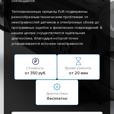
соблюдаются.
Тепловизионные прицелы FLIR подвержены
разнообразным техническим проблемам: от
неисправностей датчиков и электронных сбоев до
программных ошибок и физических повреждений. В
нашем центре осуществляется тщательная
диагностика, благодаря которой точно
устанавливается источник неисправности.
Стоимость:
Время ремонта:
от 350 руб.
от 20 мин
Диагностика:
бесплатно