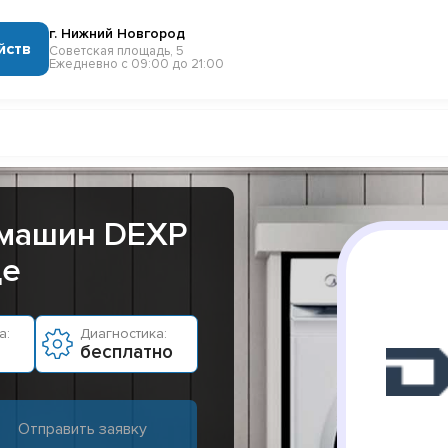
г. Нижний Новгород
йств
Советская площадь, 5
Ежедневно с 09:00 до 21:00
 машин DEXP
де
а:
Диагностика:
бесплатно