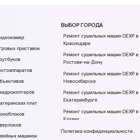
ВЫБОР ГОРОДА
Ремонт сушильных машин DEXP в
видеокамер
Краснодаре
гровых приставок
Ремонт сушильных машин DEXP в
оутбуков
Ростове-на-Донy
фотоаппаратов
Ремонт сушильных машин DEXP в
объективов
Новосибирске
квадрокоптеров
Ремонт сушильных машин DEXP в
Екатеринбурге
атеринских плат
Ремонт сушильных машин DEXP в
моноблоков
Казани
оверлоков
Ремонт сушильных машин DEXP в
Политика конфиденциальности
швейных машинок
Москве