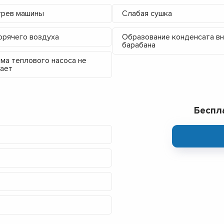
грев машины
Слабая сушка
орячего воздуха
Образование конденсата в
барабана
ма теплового насоса не
ает
Беспл
▼
▼
▼