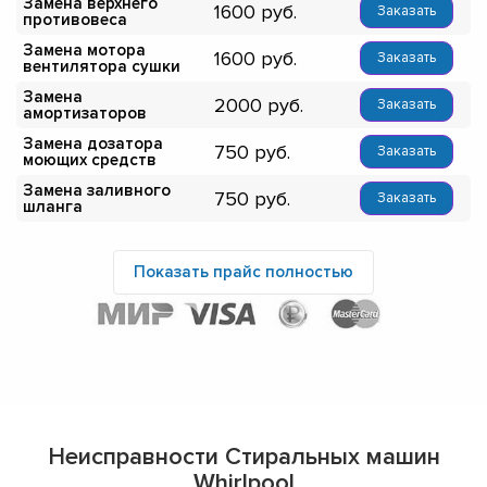
Замена верхнего
1600
Заказать
противовеса
Замена мотора
1600
Заказать
вентилятора сушки
Замена
2000
Заказать
амортизаторов
Замена дозатора
750
Заказать
моющих средств
Замена заливного
750
Заказать
шланга
Показать прайс полностью
Неисправности Стиральных машин
Whirlpool