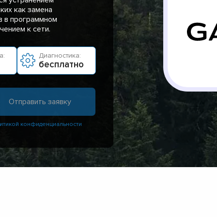
ких как замена
в в программном
чением к сети.
а:
Диагностика:
бесплатно
итикой конфиденциальности