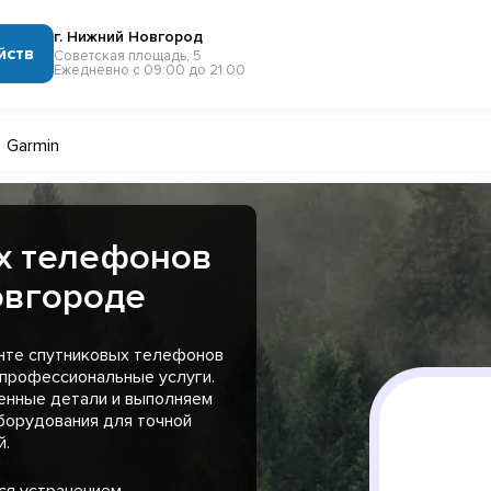
г. Нижний Новгород
йств
Советская площадь, 5
Ежедневно с 09:00 до 21:00
Garmin
х телефонов
овгороде
нте спутниковых телефонов
 профессиональные услуги.
енные детали и выполняем
борудования для точной
й.
ся устранением