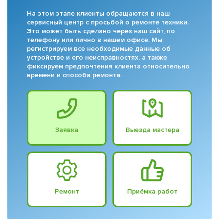
На этом этапе клиенты обращаются в наш
сервисный центр с просьбой о ремонте техники.
Это может быть сделано через наш сайт, по
телефону или лично в нашем офисе. Мы
регистрируем все необходимые данные об
устройстве и его неисправностях, а также
фиксируем предпочтения клиента относительно
времени и способа ремонта.
Заявка
Выезда мастера
Ремонт
Приёмка работ