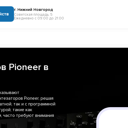
г. Нижний Новгород
йств
Советская площадь, 5
Ежедневно с 09:00 до 21:00
в Pioneer в
оказывают
тезаторов Pioneer, решая
атной, так и с программной
урой, такие как
, часто требуют внимания