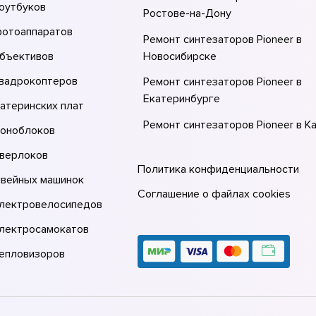
оутбуков
Ростове-на-Донy
фотоаппаратов
Ремонт синтезаторов Pioneer в
объективов
Новосибирске
квадрокоптеров
Ремонт синтезаторов Pioneer в
Екатеринбурге
атеринских плат
Ремонт синтезаторов Pioneer в К
моноблоков
Ремонт синтезаторов Pioneer в
оверлоков
Москве
Политика конфиденциальности
швейных машинок
Ремонт синтезаторов Pioneer в С
Соглашение о файлах cookies
электровелосипедов
Петербурге
электросамокатов
тепловизоров