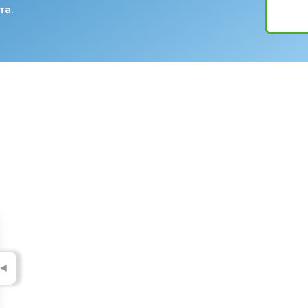
та.
◄