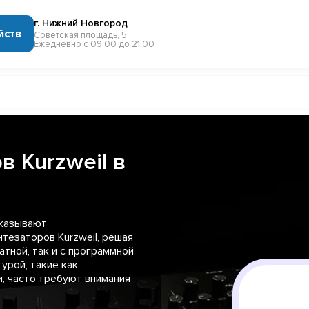
г. Нижний Новгород
йств
Советская площадь, 5
Ежедневно с 09:00 до 21:00
в Kurzweil в
оказывают
тезаторов Kurzweil, решая
атной, так и с программной
урой, такие как
, часто требуют внимания