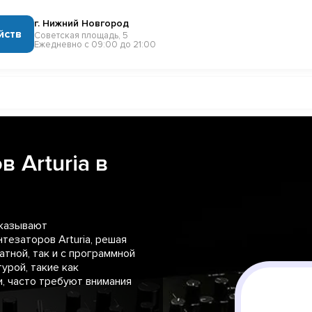
г. Нижний Новгород
йств
Советская площадь, 5
Ежедневно с 09:00 до 21:00
 Arturia в
оказывают
тезаторов Arturia, решая
атной, так и с программной
урой, такие как
, часто требуют внимания