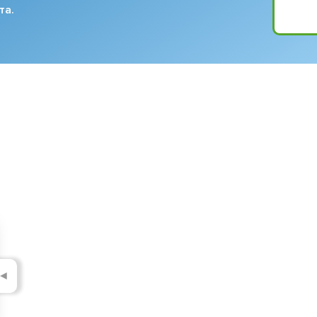
та.
◄