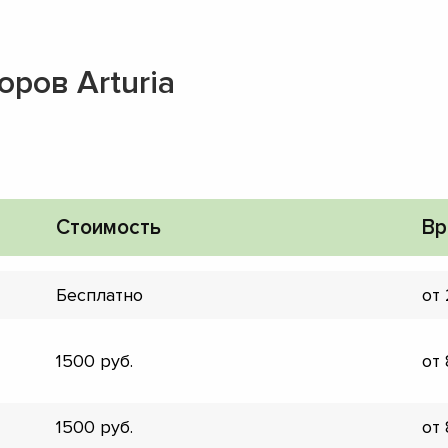
ров Arturia
Стоимость
Вр
Бесплатно
от
1500
от
▼
▼
1500
от
▼