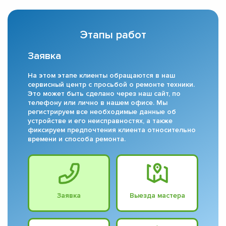
Этапы работ
Заявка
На этом этапе клиенты обращаются в наш
сервисный центр с просьбой о ремонте техники.
Это может быть сделано через наш сайт, по
телефону или лично в нашем офисе. Мы
регистрируем все необходимые данные об
устройстве и его неисправностях, а также
фиксируем предпочтения клиента относительно
времени и способа ремонта.
Заявка
Выезда мастера