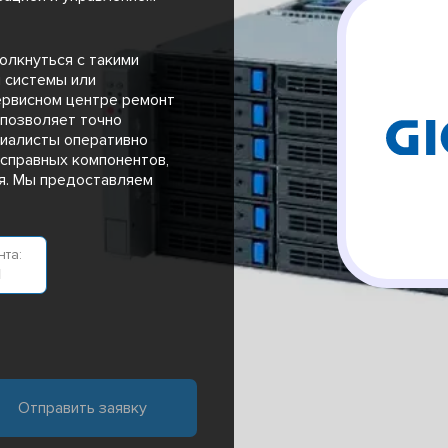
олкнуться с такими
и системы или
ервисном центре ремонт
 позволяет точно
циалисты оперативно
исправных компонентов,
я. Мы предоставляем
та:
н