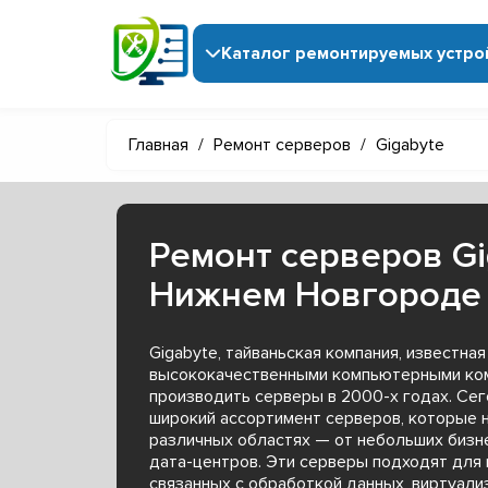
Каталог ремонтируемых устро
Главная
/
Ремонт серверов
/
Gigabyte
Ремонт серверов Gi
Нижнем Новгороде
Gigabyte, тайваньская компания, известная
высококачественными компьютерными ком
производить серверы в 2000-х годах. Сег
широкий ассортимент серверов, которые 
различных областях — от небольших бизн
дата-центров. Эти серверы подходят для 
связанных с обработкой данных, виртуали