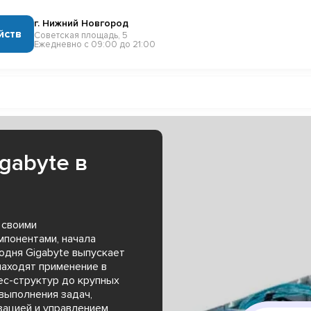
г. Нижний Новгород
йств
Советская площадь, 5
Ежедневно с 09:00 до 21:00
gabyte в
 своими
понентами, начала
одня Gigabyte выпускает
находят применение в
ес-структур до крупных
выполнения задач,
зацией и управлением