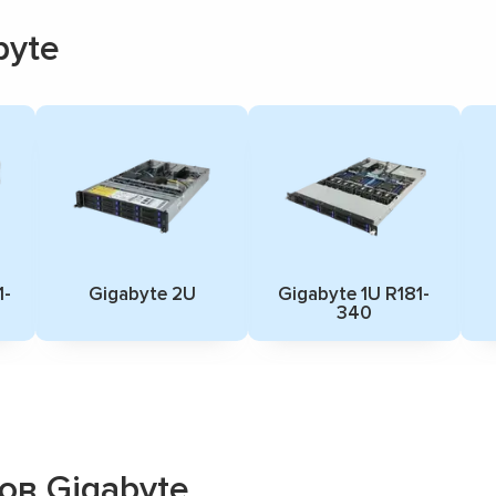
byte
1-
Gigabyte 2U
Gigabyte 1U R181-
340
ов Gigabyte