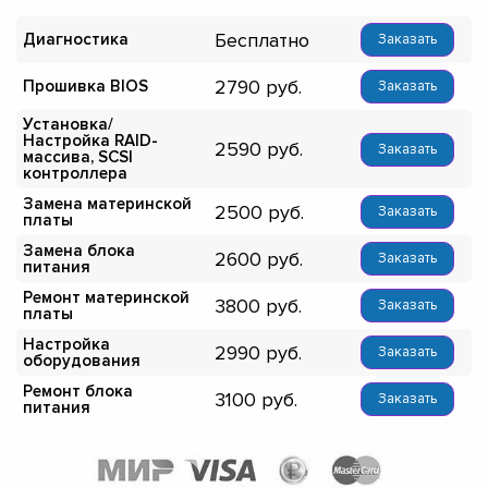
Бесплатно
Диагностика
Заказать
2790
Прошивка BIOS
Заказать
Установка/
Настройка RAID-
2590
Заказать
массива, SCSI
контроллера
Замена материнской
2500
Заказать
платы
Замена блока
2600
Заказать
питания
Ремонт материнской
3800
Заказать
платы
Настройка
2990
Заказать
оборудования
Ремонт блока
3100
Заказать
питания