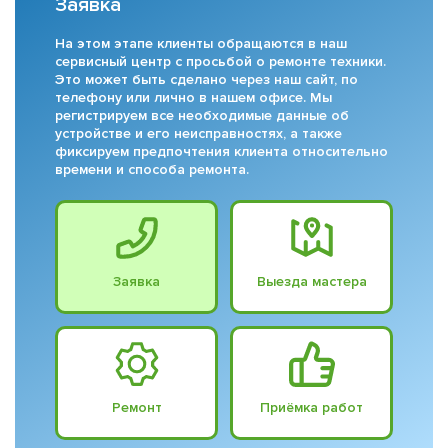
Заявка
На этом этапе клиенты обращаются в наш
сервисный центр с просьбой о ремонте техники.
Это может быть сделано через наш сайт, по
телефону или лично в нашем офисе. Мы
регистрируем все необходимые данные об
устройстве и его неисправностях, а также
фиксируем предпочтения клиента относительно
времени и способа ремонта.
Заявка
Выезда мастера
Ремонт
Приёмка работ