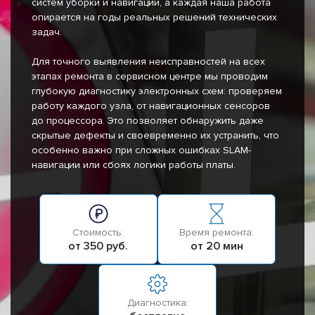
систем уборки и навигации, а каждая наша работа
опирается на годы реальных решений технических
задач.
Для точного выявления неисправностей на всех
этапах ремонта в сервисном центре мы проводим
глубокую диагностику электронных схем: проверяем
работу каждого узла, от навигационных сенсоров
до процессора. Это позволяет обнаружить даже
скрытые дефекты и своевременно их устранить, что
особенно важно при сложных ошибках SLAM-
навигации или сбоях логики работы платы.
Стоимость:
Время ремонта:
от 350 руб.
от 20 мин
Диагностика: