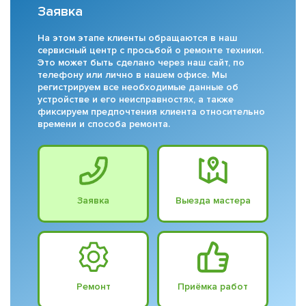
Заявка
На этом этапе клиенты обращаются в наш
сервисный центр с просьбой о ремонте техники.
Это может быть сделано через наш сайт, по
телефону или лично в нашем офисе. Мы
регистрируем все необходимые данные об
устройстве и его неисправностях, а также
фиксируем предпочтения клиента относительно
времени и способа ремонта.
Заявка
Выезда мастера
Ремонт
Приёмка работ