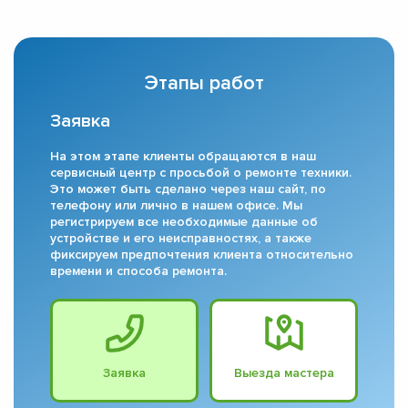
Этапы работ
Заявка
На этом этапе клиенты обращаются в наш
сервисный центр с просьбой о ремонте техники.
Это может быть сделано через наш сайт, по
телефону или лично в нашем офисе. Мы
регистрируем все необходимые данные об
устройстве и его неисправностях, а также
фиксируем предпочтения клиента относительно
времени и способа ремонта.
Заявка
Выезда мастера