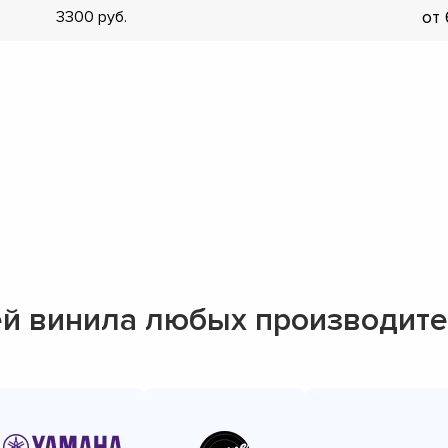
от
3300
▼
▼
▼
▼
▼
▼
▼
▼
й винила любых производит