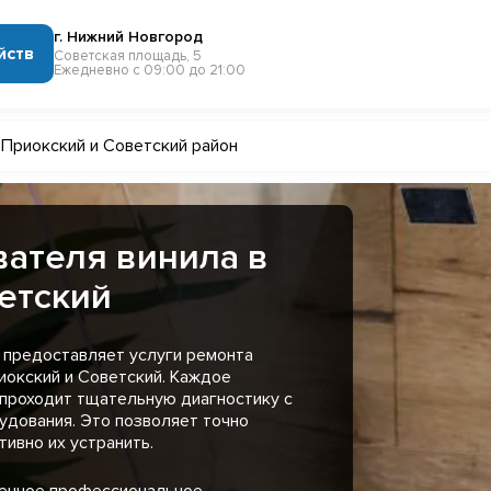
г. Нижний Новгород
йств
Советская площадь, 5
Ежедневно с 09:00 до 21:00
Приокский и Советский район
ателя винила в
етский
 предоставляет услуги ремонта
иокский и Советский. Каждое
 проходит тщательную диагностику с
удования. Это позволяет точно
ивно их устранить.
менное профессиональное