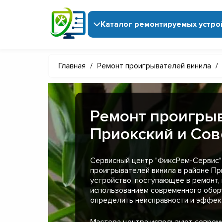
Каталог ремонтируемых устро
Главная
/
Ремонт проигрывателей винила
/
Ремонт проигрыв
Приокский и Сов
Сервисный центр "ФиксРем-Сервис"
проигрывателей винила в районе Пр
устройство, поступающее в ремонт,
использованием современного обор
определить неисправности и эффект
Мастера центра используют совре