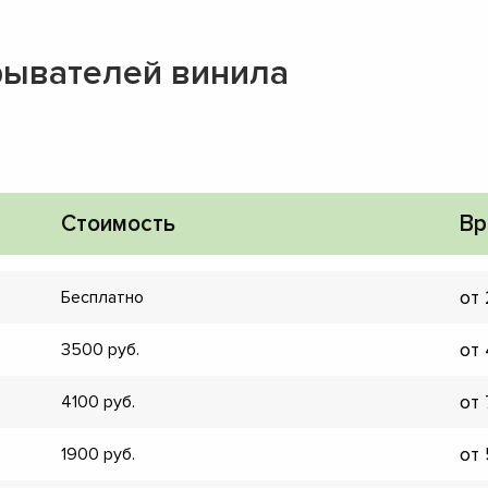
рывателей винила
Стоимость
Вр
от
Бесплатно
от
3500
от
4100
▼
от
1900
▼
▼