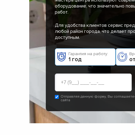
оборудование, что значительно пов
работ.
Для удобства клиентов сервис пред
любой район города, что делает п
доступным.
Гарантия на работу:
Вр
1 год
от
Отправляя данную форму, Вы соглашаете
сайта