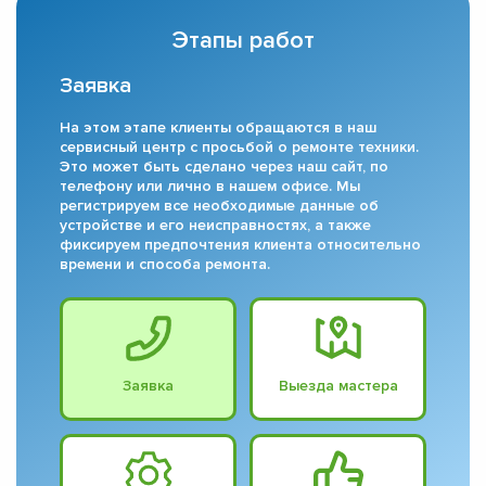
Этапы работ
Заявка
На этом этапе клиенты обращаются в наш
сервисный центр с просьбой о ремонте техники.
Это может быть сделано через наш сайт, по
телефону или лично в нашем офисе. Мы
регистрируем все необходимые данные об
устройстве и его неисправностях, а также
фиксируем предпочтения клиента относительно
времени и способа ремонта.
Заявка
Выезда мастера