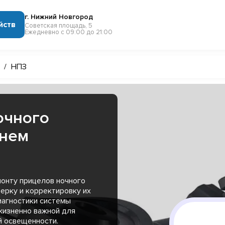
г. Нижний Новгород
йств
Советская площадь, 5
Ежедневно с 09:00 до 21:00
/
НПЗ
очного
жнем
монту прицелов ночного
ерку и корректировку их
иагностики системы
жизненно важной для
й освещенности.