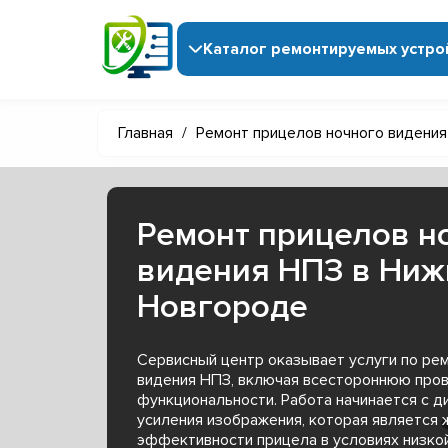
Каталог ремонтируемых устро
Главная
/
Ремонт прицелов ночного видения
Ремонт прицелов н
видения НПЗ в Ни
Новгороде
Сервисный центр оказывает услуги по ре
видения НПЗ, включая всестороннюю пров
функциональности. Работа начинается с д
усиления изображения, которая является 
эффективности прицела в условиях низко