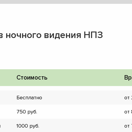
в ночного видения НПЗ
Стоимость
Вр
Бесплатно
от
750
от
▼
▼
и
1000
от
▼