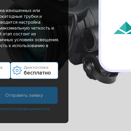
на изношенных или
окатодные трубки и
оводится настройка
 максимальную четкость и
 этап состоит из
личных условиях освещения,
ость к использованию в
а:
Диагностика:
бесплатно
итикой конфиденциальности