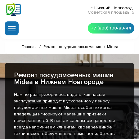
г. Нижний Новгород
Советская площадь, 5
+7 (800) 100-89-44
Главная
/
Ремонт посудомоечных машин
/
Midea
Ремонт посудомоечных машин
Midea в Нижнем Новгороде
Нам не раз приходилось видеть, как частая
эксплуатация приводит к ускоренному износу
посудомоечных машин Midea, особенно когда
владельцы игнорируют малейшие признаки
неисправностей. В нашем сервисном центре мы
всегда напоминаем клиентам: своевременное
техническое обслуживание помогает избежать