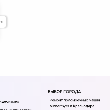
▼
▼
▼
◄
▼
▼
▼
▼
▼
ВЫБОР ГОРОДА
Ремонт поломоечных машин
видеокамер
Vinnermyer в Краснодаре
гровых приставок