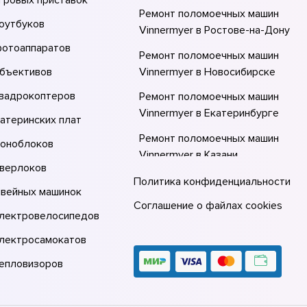
Ремонт поломоечных машин
оутбуков
Vinnermyer в Ростове-на-Донy
фотоаппаратов
Ремонт поломоечных машин
объективов
Vinnermyer в Новосибирске
квадрокоптеров
Ремонт поломоечных машин
Vinnermyer в Екатеринбурге
атеринских плат
Ремонт поломоечных машин
моноблоков
Vinnermyer в Казани
оверлоков
Ремонт поломоечных машин
Политика конфиденциальности
швейных машинок
Vinnermyer в Москве
Соглашение о файлах cookies
электровелосипедов
Ремонт поломоечных машин
Vinnermyer в Санкт-Петербурге
электросамокатов
тепловизоров