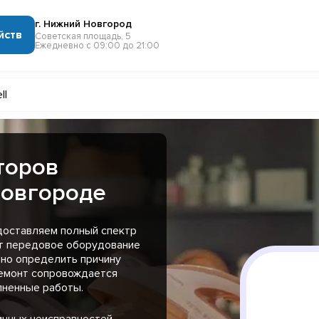
г. Нижний Новгород
йств
Советская площадь, 5
Ежедневно с 09:00 до 21:00
ll
торов
Новгороде
доставляем полный спектр
ют передовое оборудование
вно определить причину
ремонт сопровождается
лненные работы.
ичных неисправностей,