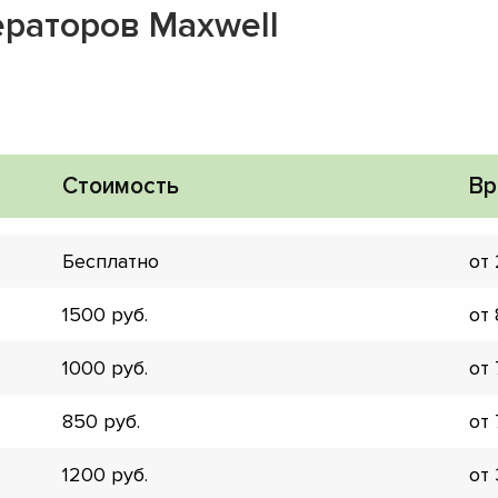
ераторов Maxwell
Стоимость
Вр
Бесплатно
от
1500
от
1000
от
850
от
▼
▼
1200
от
▼