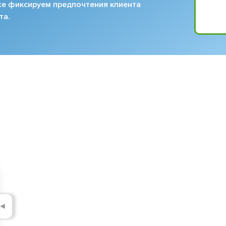
кже фиксируем предпочтения клиента
та.
◄