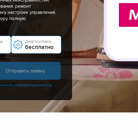
вания, ремонт
ку настроек управления.
тору полную
а:
Диагностика:
бесплатно
итикой конфиденциальности