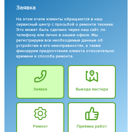
Заявка
На этом этапе клиенты обращаются в наш
сервисный центр с просьбой о ремонте техники.
Это может быть сделано через наш сайт, по
телефону или лично в нашем офисе. Мы
регистрируем все необходимые данные об
устройстве и его неисправностях, а также
фиксируем предпочтения клиента относительно
времени и способа ремонта.
Заявка
Выезда мастера
Ремонт
Приёмка работ