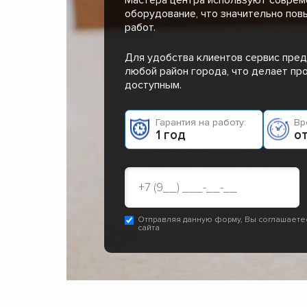
оборудование, что значительно пов
работ.
Для удобства клиентов сервис пред
любой район города, что делает п
доступным.
Гарантия на работу:
Вр
1 год
от
Отправляя данную форму, Вы соглашаете
сайта