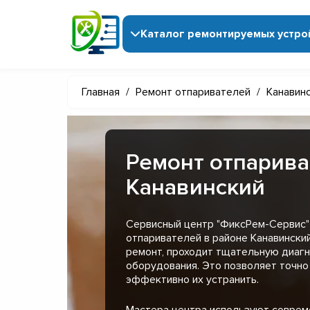
Каталог ремонтируемых устро
Главная
/
Ремонт отпаривателей
/
Канавин
Ремонт отпарива
Канавинский
Сервисный центр "ФиксРем-Сервис"
отпаривателей в районе Канавински
ремонт, проходит тщательную диагн
оборудования. Это позволяет точно
эффективно их устранить.
Мастера центра используют совре