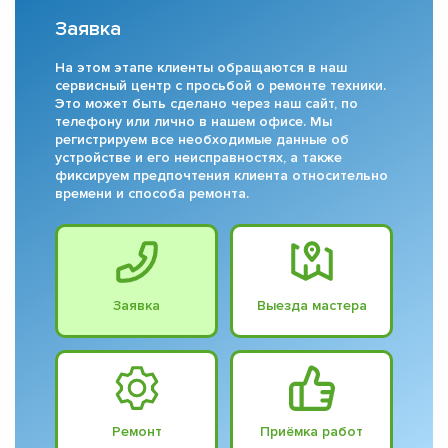
Заявка
На этом этапе клиенты обращаются в наш
сервисный центр с просьбой о ремонте техники.
Это может быть сделано через наш сайт, по
телефону или лично в нашем офисе. Мы
регистрируем все необходимые данные об
устройстве и его неисправностях, а также
фиксируем предпочтения клиента относительно
времени и способа ремонта.
Заявка
Выезда мастера
Ремонт
Приёмка работ