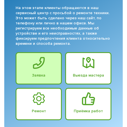
На этом этапе клиенты обращаются в наш
сервисный центр с просьбой о ремонте техники.
Это может быть сделано через наш сайт, по
телефону или лично в нашем офисе. Мы
регистрируем все необходимые данные об
устройстве и его неисправностях, а также
фиксируем предпочтения клиента относительно
времени и способа ремонта.
Заявка
Выезда мастера
Ремонт
Приёмка работ