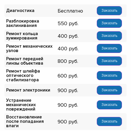
Бесплатно
Диагностика
Заказать
Разблокировка
550
Заказать
заклинивания
Ремонт кольца
400
Заказать
зуммирования
Ремонт механических
400
Заказать
узлов
Ремонт передней
800
Заказать
линзы объектива
Ремонт шлейфа
600
оптического
Заказать
стабилизатора
900
Ремонт электроники
Заказать
Устранение
900
механических
Заказать
повреждений
Восстановление
900
после попадания
Заказать
влаги