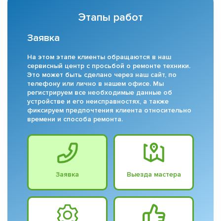
Этапы работ
Заявка
На этом этапе клиенты обращаются в наш
сервисный центр с просьбой о ремонте техники.
Это может быть сделано через наш сайт, по
телефону или лично в нашем офисе. Мы
регистрируем все необходимые данные об
устройстве и его неисправностях, а также
фиксируем предпочтения клиента относительно
времени и способа ремонта.
Заявка
Выезда мастера