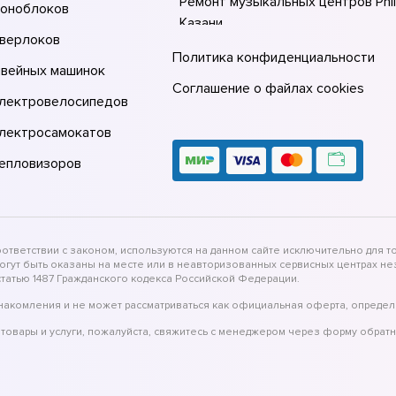
Ремонт музыкальных центров Phil
моноблоков
Казани
оверлоков
Ремонт музыкальных центров Phil
Политика конфиденциальности
швейных машинок
Москве
Соглашение о файлах cookies
электровелосипедов
Ремонт музыкальных центров Phil
Санкт-Петербурге
электросамокатов
тепловизоров
тветствии с законом, используются на данном сайте исключительно для то
могут быть оказаны на месте или в неавторизованных сервисных центрах 
татью 1487 Гражданского кодекса Российской Федерации.
накомления и не может рассматриваться как официальная оферта, определ
товары и услуги, пожалуйста, свяжитесь с менеджером через форму обратн