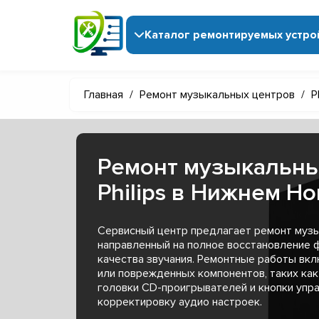
Каталог ремонтируемых устро
Главная
/
Ремонт музыкальных центров
/
P
Ремонт музыкальны
Philips в Нижнем Н
Сервисный центр предлагает ремонт музык
направленный на полное восстановление 
качества звучания. Ремонтные работы вк
или поврежденных компонентов, таких как
головки CD-проигрывателей и кнопки упра
корректировку аудио настроек.