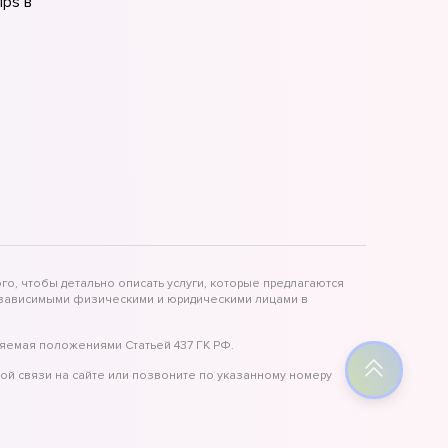
ips в
ips в
ips в
го, чтобы детально описать услуги, которые предлагаются
независимыми физическими и юридическими лицами в
яемая положениями Статьей 437 ГК РФ.
ой связи на сайте или позвоните по указанному номеру