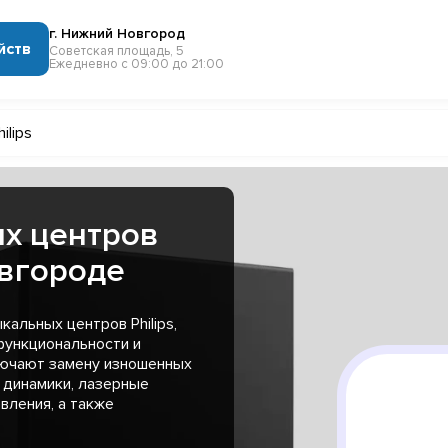
г. Нижний Новгород
йств
Советская площадь, 5
Ежедневно с 09:00 до 21:00
hilips
х центров
овгороде
альных центров Philips,
функциональности и
лючают замену изношенных
 динамики, лазерные
вления, а также