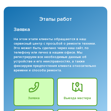
Этапы работ
Заявка
На этом этапе клиенты обращаются в наш
сервисный центр с просьбой о ремонте техники.
Это может быть сделано через наш сайт, по
телефону или лично в нашем офисе. Мы
регистрируем все необходимые данные об
устройстве и его неисправностях, а также
фиксируем предпочтения клиента относительно
времени и способа ремонта.
Заявка
Выезда мастера