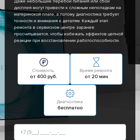
Даже небольшие перебои питания или сбои
дисплея могут привести к сложным неполадкам на
материнской плате, а потому диагностика требует
точности и внимания к деталям. Каждый этап
ремонта в сервисном центре заранее
просчитывается, чтобы избежать эффектов цепной
реакции при восстановлении работоспособности.
Стоимость:
Время ремонта:
от 400 руб.
от 20 мин
Диагностика:
бесплатно