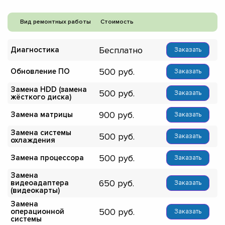
Вид ремонтных работы
Стоимость
Бесплатно
Диагностика
Заказать
500
Обновление ПО
Заказать
Замена HDD (замена
500
Заказать
жёсткого диска)
900
Замена матрицы
Заказать
Замена системы
500
Заказать
охлаждения
500
Замена процессора
Заказать
Замена
650
видеоадаптера
Заказать
(видеокарты)
Замена
500
операционной
Заказать
системы