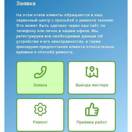
Заявка
На этом этапе клиенты обращаются в наш
сервисный центр с просьбой о ремонте техники.
Это может быть сделано через наш сайт, по
телефону или лично в нашем офисе. Мы
регистрируем все необходимые данные об
устройстве и его неисправностях, а также
фиксируем предпочтения клиента относительно
времени и способа ремонта.
Заявка
Выезда мастера
Ремонт
Приёмка работ