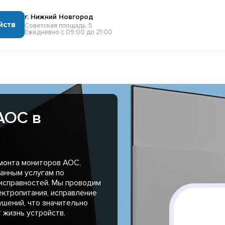
г. Нижний Новгород
йств
Советская площадь, 5
Ежедневно с 09:00 до 21:00
AOC в
монта мониторов AOC,
анным услугам по
исправностей. Мы проводим
ектропитания, исправление
шений, что значительно
 жизнь устройств.