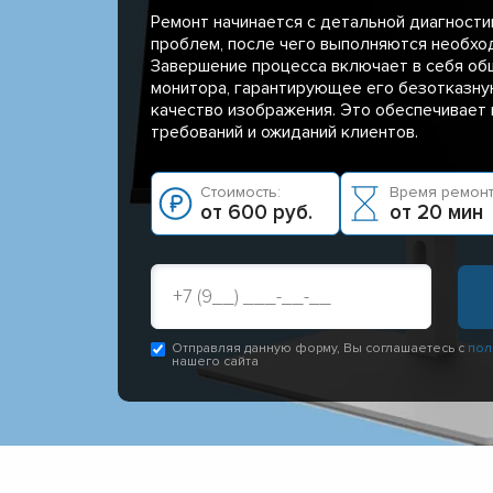
Ремонт начинается с детальной диагности
проблем, после чего выполняются необх
Завершение процесса включает в себя об
монитора, гарантирующее его безотказну
качество изображения. Это обеспечивает
требований и ожиданий клиентов.
Стоимость:
Время ремонт
от 600 руб.
от 20 мин
Отправляя данную форму, Вы соглашаетесь с
пол
нашего сайта