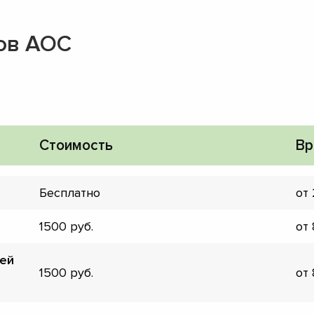
ов AOC
Стоимость
Вр
Бесплатно
от
1500
от
лей
1500
от
▼
▼
▼