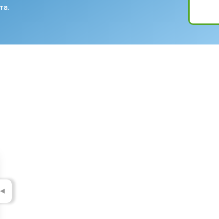
та.
◄