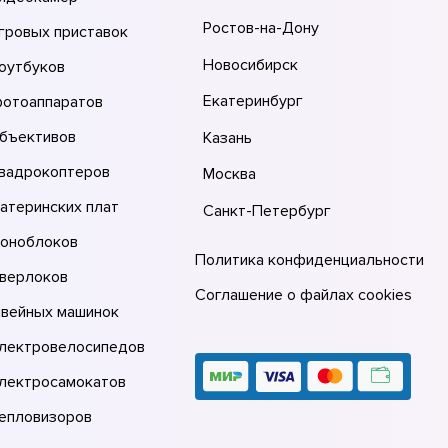
Ростов-на-Дону
гровых приставок
Новосибирск
оутбуков
Екатеринбург
фотоаппаратов
объективов
Казань
квадрокоптеров
Москва
атеринских плат
Санкт-Петербург
моноблоков
Политика конфиденциальности
оверлоков
Соглашение о файлах cookies
швейных машинок
электровелосипедов
электросамокатов
тепловизоров