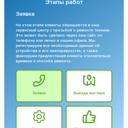
Этапы работ
Заявка
На этом этапе клиенты обращаются в наш
сервисный центр с просьбой о ремонте техники.
Это может быть сделано через наш сайт, по
телефону или лично в нашем офисе. Мы
регистрируем все необходимые данные об
устройстве и его неисправностях, а также
фиксируем предпочтения клиента относительно
времени и способа ремонта.
Заявка
Выезда мастера