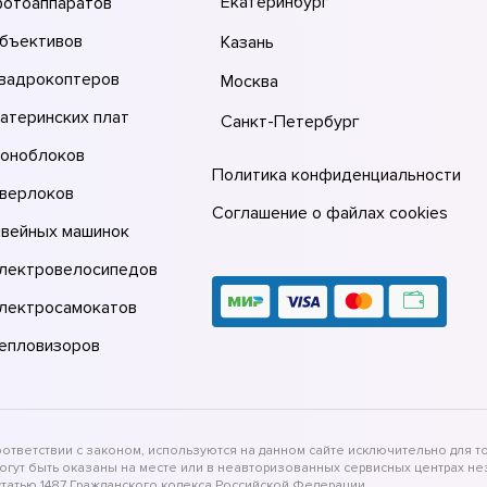
Екатеринбург
фотоаппаратов
объективов
Казань
квадрокоптеров
Москва
атеринских плат
Санкт-Петербург
моноблоков
Политика конфиденциальности
оверлоков
Соглашение о файлах cookies
швейных машинок
электровелосипедов
электросамокатов
тепловизоров
тветствии с законом, используются на данном сайте исключительно для то
могут быть оказаны на месте или в неавторизованных сервисных центрах 
татью 1487 Гражданского кодекса Российской Федерации.