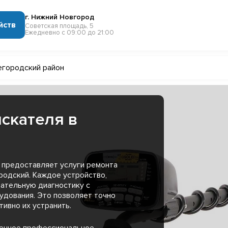
г. Нижний Новгород
йств
Советская площадь, 5
Ежедневно с 09:00 до 21:00
городский район
скателя в
 предоставляет услуги ремонта
родский. Каждое устройство,
ательную диагностику с
удования. Это позволяет точно
ивно их устранить.
менное профессиональное