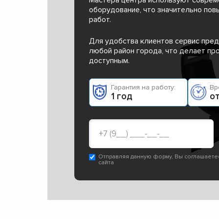
оборудование, что значительно пов
работ.
Для удобства клиентов сервис пред
любой район города, что делает п
доступным.
Гарантия на работу:
Вр
1 год
от
Отправляя данную форму, Вы соглашаете
сайта