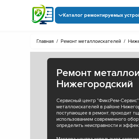
Каталог ремонтируемых устро
Главная
/
Ремонт металлоискателей
/
Ниже
Ремонт металлои
Нижегородский
Сервисный центр "ФиксРем-Сервис"
металлоискателей в районе Нижего
поступающее в ремонт, проходит тщ
использованием современного обор
определить неисправности и эффект
Мастера центра используют совре