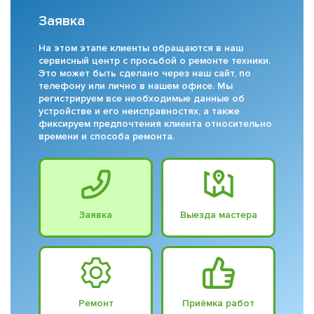
Заявка
На этом этапе клиенты обращаются в наш
сервисный центр с просьбой о ремонте техники.
Это может быть сделано через наш сайт, по
телефону или лично в нашем офисе. Мы
регистрируем все необходимые данные об
устройстве и его неисправностях, а также
фиксируем предпочтения клиента относительно
времени и способа ремонта.
Заявка
Выезда мастера
Ремонт
Приёмка работ