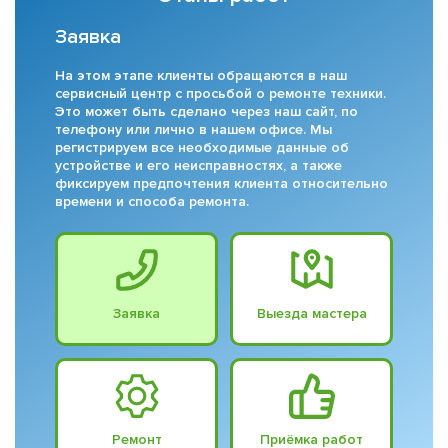
Заявка
На этом этапе клиенты обращаются в наш
сервисный центр с просьбой о ремонте техники.
Это может быть сделано через наш сайт, по
телефону или лично в нашем офисе. Мы
регистрируем все необходимые данные об
устройстве и его неисправностях, а также
фиксируем предпочтения клиента относительно
времени и способа ремонта.
Заявка
Выезда мастера
Ремонт
Приёмка работ