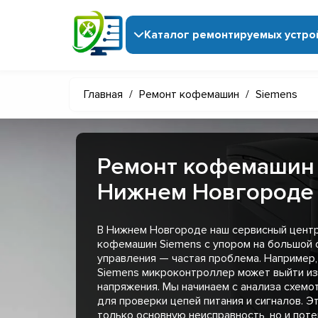
Каталог ремонтируемых устро
Главная
/
Ремонт кофемашин
/
Siemens
Ремонт кофемашин 
Нижнем Новгороде
В Нижнем Новгороде наш сервисный центр
кофемашин Siemens с упором на большой 
управления — частая проблема. Например
Siemens микроконтроллер может выйти из 
напряжения. Мы начинаем с анализа схемо
для проверки цепей питания и сигналов. Э
только основную неисправность, но и пот