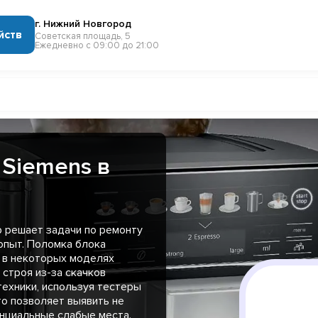
г. Нижний Новгород
йств
Советская площадь, 5
Ежедневно с 09:00 до 21:00
Siemens в
 решает задачи по ремонту
опыт. Поломка блока
, в некоторых моделях
строя из-за скачков
техники, используя тестеры
то позволяет выявить не
енциальные слабые места.