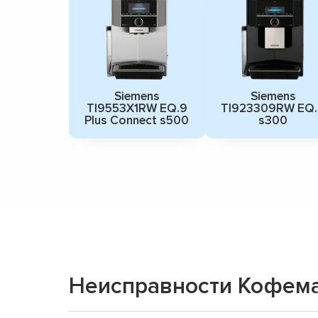
Siemens
Siemens
TI9553X1RW EQ.9
TI923309RW EQ
Plus Connect s500
s300
Неисправности Кофем