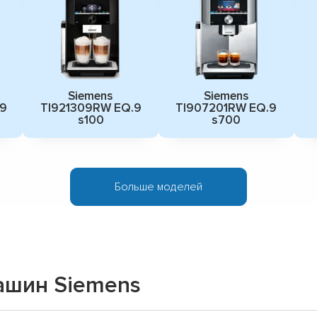
Siemens
Siemens
.9
TI921309RW EQ.9
TI907201RW EQ.9
s100
s700
Больше моделей
ашин Siemens