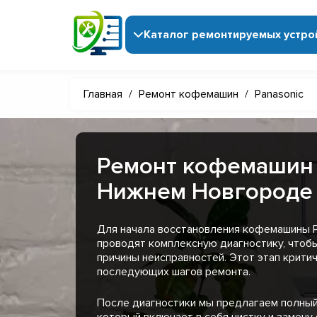
Каталог ремонтируемых устро
Главная
/
Ремонт кофемашин
/
Panasonic
Ремонт кофемашин 
Нижнем Новгороде
Для начала восстановления кофемашины P
проводят комплексную диагностику, чтоб
причины неисправностей. Этот этап крити
последующих шагов ремонта.
После диагностики мы предлагаем полный
который включает в себя чистку и замену