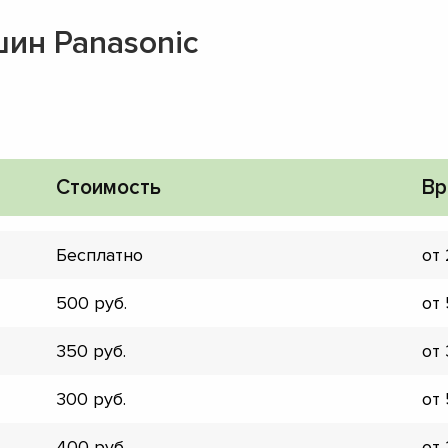
ин Panasonic
Стоимость
Вр
Бесплатно
от
500
от
350
от
▼
300
от
▼
▼
400
от