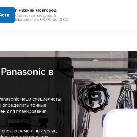
г. Нижний Новгород
йств
Советская площадь, 5
Ежедневно с 09:00 до 21:00
Panasonic в
anasonic наши специалисты
ы определить точные
чен для планирования
 спектр ремонтных услуг,
 фильтров, ремонт или