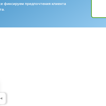
кже фиксируем предпочтения клиента
та.
◄