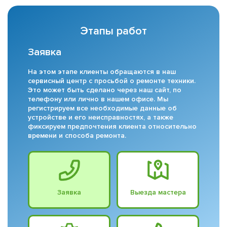
Этапы работ
Заявка
На этом этапе клиенты обращаются в наш
сервисный центр с просьбой о ремонте техники.
Это может быть сделано через наш сайт, по
телефону или лично в нашем офисе. Мы
регистрируем все необходимые данные об
устройстве и его неисправностях, а также
фиксируем предпочтения клиента относительно
времени и способа ремонта.
Заявка
Выезда мастера