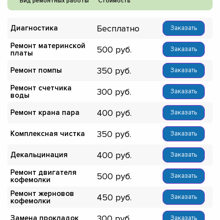
Вид ремонтных работы
Стоимость
Бесплатно
Диагностика
Заказать
Ремонт материнской
500
Заказать
платы
350
Ремонт помпы
Заказать
Ремонт счетчика
300
Заказать
воды
400
Ремонт крана пара
Заказать
350
Комплексная чистка
Заказать
400
Декальцинация
Заказать
Ремонт двигателя
500
Заказать
кофемолки
Ремонт жерновов
450
Заказать
кофемолки
300
Замена прокладок
Заказать