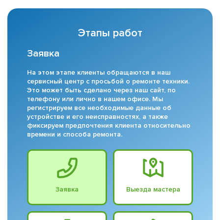
Этапы работ
Заявка
На этом этапе клиенты обращаются в наш
сервисный центр с просьбой о ремонте техники.
Это может быть сделано через наш сайт, по
телефону или лично в нашем офисе. Мы
регистрируем все необходимые данные об
устройстве и его неисправностях, а также
фиксируем предпочтения клиента относительно
времени и способа ремонта.
Заявка
Выезда мастера