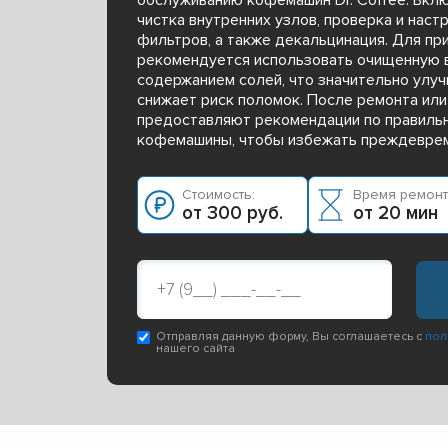
чистка внутренних узлов, проверка и наст
фильтров, а также декальцинация. Для п
рекомендуется использовать очищенную 
содержанием солей, что значительно улуч
снижает риск поломок. После ремонта ил
предоставляют рекомендации по правиль
кофемашины, чтобы избежать преждеврем
Стоимость:
Время ремонт
от 300 руб.
от 20 мин
Отправляя данную форму, Вы соглашаетесь с
пол
нашего сайта