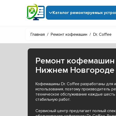
Каталог ремонтируемых устро
Главная
/
Ремонт кофемашин
/
Dr. Coffee
Ремонт кофемашин D
Нижнем Новгороде
Кофемашины Dr. Coffee разработаны для 
использования, поэтому производитель р
техническое обслуживание каждые шесть 
стабильную работ.
Сервисный центр предлагает полный спек
обслуживанию кофемашин Dr. Coffee. Вкл