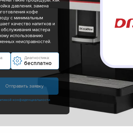
ройка давления, замена
риготовления кофе
воду с минимальным
шает качество напитков и
и обслуживания мастера
ному использованию
енных неисправностей.
а:
Диагностика:
бесплатно
итикой конфиденциальности