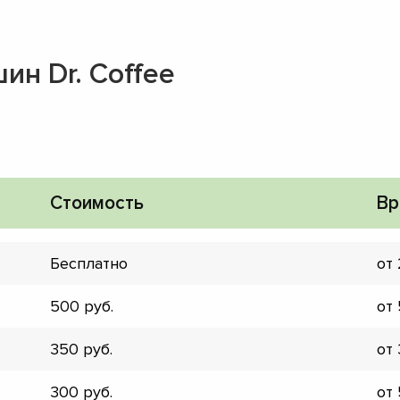
н Dr. Coffee
Стоимость
Вр
Бесплатно
от
500
от
350
от
▼
▼
300
от
▼