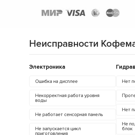
Неисправности Кофема
Электроника
Гидра
Ошибка на дисплее
Нет п
Некорректная работа уровня
Проте
воды
Нет п
Не работает сенсорная панель
Не по
Не запускается цикл
блок
приготовления