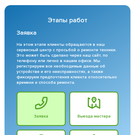
Этапы работ
Заявка
На этом этапе клиенты обращаются в наш
сервисный центр с просьбой о ремонте техники.
Это может быть сделано через наш сайт, по
телефону или лично в нашем офисе. Мы
регистрируем все необходимые данные об
устройстве и его неисправностях, а также
фиксируем предпочтения клиента относительно
времени и способа ремонта.
Заявка
Выезда мастера