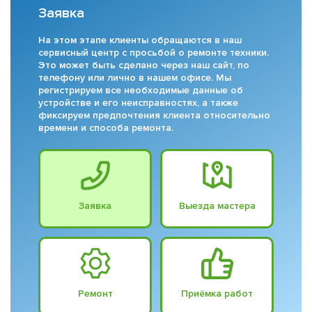
Заявка
На этом этапе клиенты обращаются в наш
сервисный центр с просьбой о ремонте техники.
Это может быть сделано через наш сайт, по
телефону или лично в нашем офисе. Мы
регистрируем все необходимые данные об
устройстве и его неисправностях, а также
фиксируем предпочтения клиента относительно
времени и способа ремонта.
Заявка
Выезда мастера
Ремонт
Приёмка работ