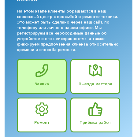
На этом этапе клиенты обращаются в наш
сервисный центр с просьбой о ремонте техники.
Это может быть сделано через наш сайт, по
телефону или лично в нашем офисе. Мы
регистрируем все необходимые данные об
устройстве и его неисправностях, а также
фиксируем предпочтения клиента относительно
времени и способа ремонта.
Заявка
Выезда мастера
Ремонт
Приёмка работ