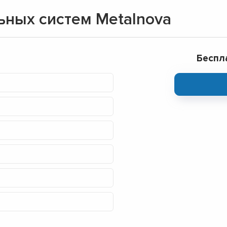
ьных систем Metalnova
Беспл
▼
▼
▼