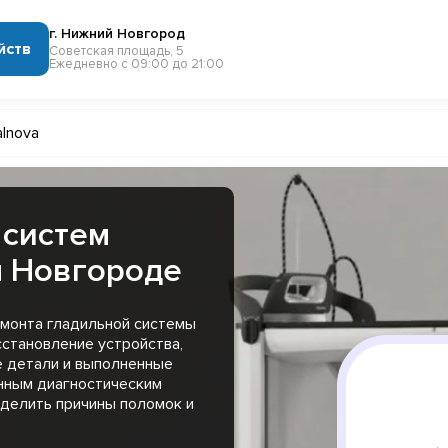
г. Нижний Новгород
йств
Советская площадь, 5
Ежедневно с 09:00 до 21:00
lnova
 систем
м Новгороде
емонта гладильной системы
становление устройства,
е детали и выполненные
нным диагностическим
еделить причины поломок и