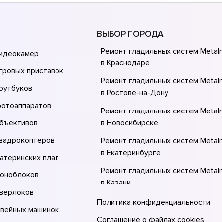
ВЫБОР ГОРОДА
Ремонт гладильных систем Metal
видеокамер
в Краснодаре
гровых приставок
Ремонт гладильных систем Metal
оутбуков
в Ростове-на-Донy
фотоаппаратов
Ремонт гладильных систем Metal
объективов
в Новосибирске
квадрокоптеров
Ремонт гладильных систем Metal
в Екатеринбурге
атеринских плат
Ремонт гладильных систем Metal
моноблоков
в Казани
оверлоков
Ремонт гладильных систем Metal
Политика конфиденциальности
швейных машинок
в Москве
Соглашение о файлах cookies